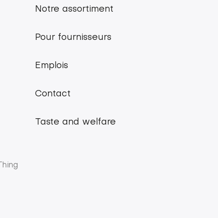
menu
Notre assortiment
Belgian
Pour fournisseurs
Pork
Emplois
Group
Contact
Taste and welfare
Thing