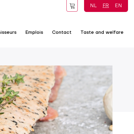
NL
FR
EN
isseurs
Emplois
Contact
Taste and welfare