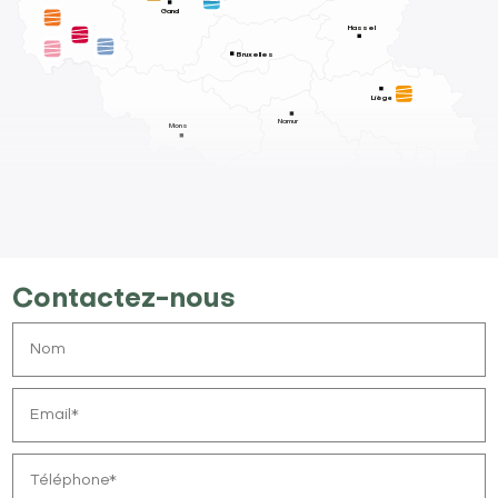
Gand
Hassel
Bruxelles
Liège
Namur
Mons
Contactez-nous