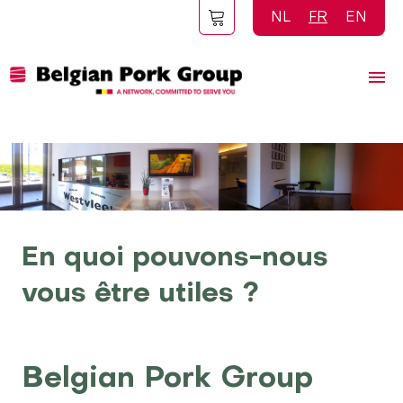
Aller
NL
FR
EN
au
contenu
principal
En quoi pouvons-nous
vous être utiles ?
Belgian Pork Group