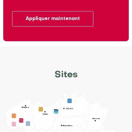
Appliquer maintenant
Sites
Bruges
Anvers
Gand
Hassel
Bruxelles