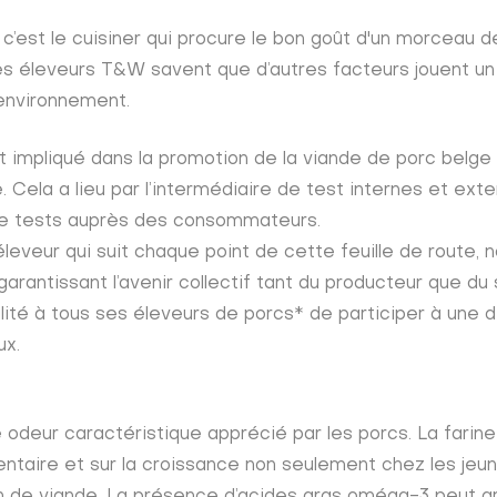
’est le cuisiner qui procure le bon goût d'un morceau d
es éleveurs T&W savent que d’autres facteurs jouent un r
’environnement.
impliqué dans la promotion de la viande de porc belge en 
 Cela a lieu par l’intermédiaire de test internes et exte
e tests auprès des consommateurs.
éleveur qui suit chaque point de cette feuille de route, 
arantissant l’avenir collectif tant du producteur que du 
ilité à tous ses éleveurs de porcs* de participer à une
ux.
 odeur caractéristique apprécié par les porcs. La farine
entaire et sur la croissance non seulement chez les j
on de viande. La présence d’acides gras oméga-3 peut am