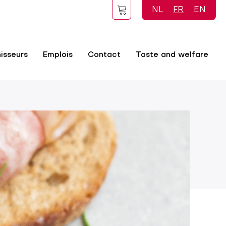
NL
FR
EN
isseurs
Emplois
Contact
Taste and welfare