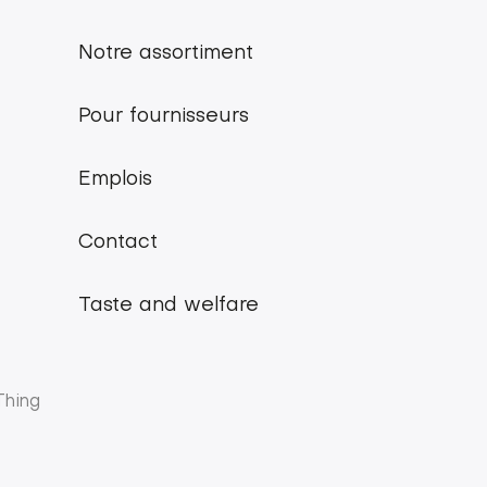
Footer
menu
Notre assortiment
Belgian
Pour fournisseurs
Pork
Emplois
Group
Contact
Taste and welfare
Thing