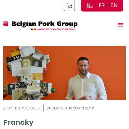
Overslaan
NL
FR
EN
en
naar
de
inhoud
gaan
OUR TESTIMONIALS
VRIJDAG, 4 JANUARI 2019
Francky