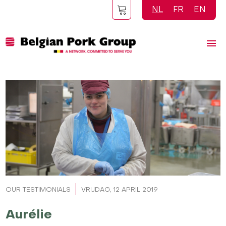
Overslaan
NL
FR
EN
en
naar
de
inhoud
gaan
OUR TESTIMONIALS
VRIJDAG, 12 APRIL 2019
Aurélie