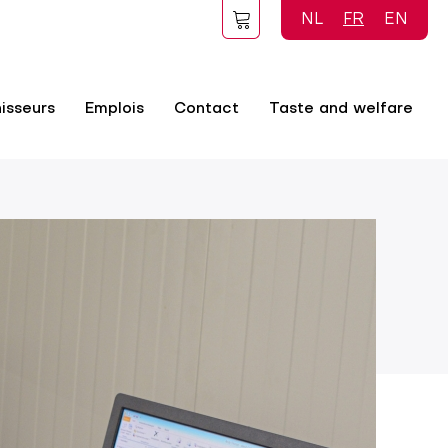
NL
FR
EN
isseurs
Emplois
Contact
Taste and welfare