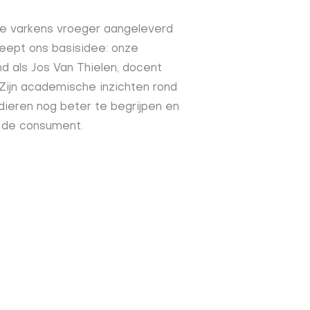
de varkens vroeger aangeleverd
ept ons basisidee: onze
nd als Jos Van Thielen, docent
ijn academische inzichten rond
dieren nog beter te begrijpen en
 en de consument.