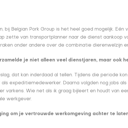
, bij Belgian Pork Group is het heel goed mogelijk. Eén
tap zette van transportplanner naar de dienst aankoop 
raken onder andere over de combinatie dierenwelzijn en 
rzamelde je niet alleen veel dienstjaren, maar ook h
slag, dat kan inderdaad al tellen. Tijdens die periode kon 
er als expeditiemedewerker. Daarna volgden nog jobs als
 varkens. Wie net als ik graag bijleert en houdt van een 
ale werkgever.
ging om je vertrouwde werkomgeving achter te laten