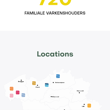
720
FAMILIALE VARKENSHOUDERS
Locations
Brugge
Antwerpen
Gent
Hasselt
Brussel
Luik